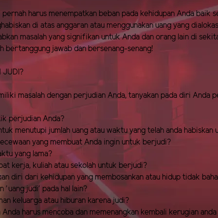
ak pernah harus menempatkan beban pada kehidupan Anda baik se
biskan di atas anggaran atau menggunakan uang yang dialokasik
abkan masalah yang signifikan untuk Anda dan orang lain di seki
ruh bertanggung jawab dan bersenang-senang!
 JUDI?
liki masalah dengan perjudian Anda, tanyakan pada diri Anda p
tik perjudian Anda?
uk menutupi jumlah uang atau waktu yang telah anda habiskan u
ekecewaan yang membuat Anda ingin untuk berjudi?
aktu yang lama?
at kerja, kuliah atau sekolah untuk berjudi?
kan diri dari kehidupan yang membosankan atau hidup tidak baha
uang judi' pada hal lain?
an keluarga atau hiburan karena judi?
sa Anda harus mencoba dan memenangkan kembali kerugian anda