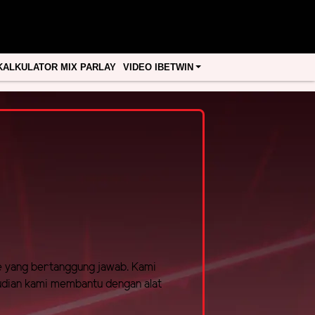
KALKULATOR MIX PARLAY
VIDEO IBETWIN
e yang bertanggung jawab. Kami
dian kami membantu dengan alat