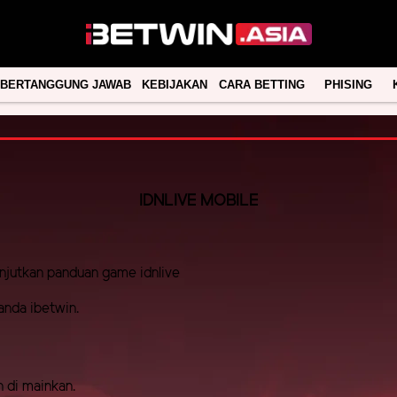
BERTANGGUNG JAWAB
KEBIJAKAN
CARA BETTING
PHISING
IDNLIVE MOBILE
anjutkan panduan game idnlive
anda ibetwin.
n di mainkan.